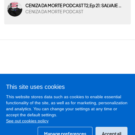
CENIZA DA MORTE PODCAST T2,Ep 21: SALVAJE OESTE: HISTORIAS,LEYENDAS,MENTIRAS Y MISTERIOS: PARTE II
CENIZA DA MORTE PODCAST
Terms of use
This site uses cookies
Privacy policy
This website stores data such as cookies to enable essential
Cookies policy
functionality of the site, as well as for marketing, personalization
Manage cookies
and analytics. You can change your settings at any time or
accept the default settings.
See out cookies policy
License
SGAERRDD/4/1547/0223
© PodCastMania 2026
Manage preferences
Accept all