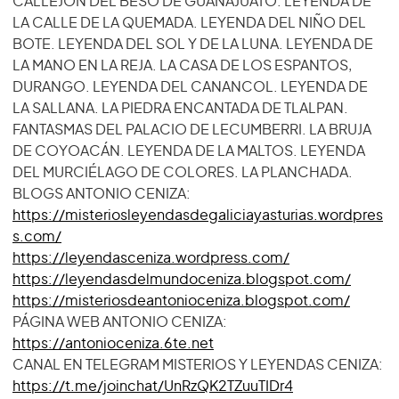
CALLEJÓN DEL BESO DE GUANAJUATO. LEYENDA DE
LA CALLE DE LA QUEMADA. LEYENDA DEL NIÑO DEL
BOTE. LEYENDA DEL SOL Y DE LA LUNA. LEYENDA DE
LA MANO EN LA REJA. LA CASA DE LOS ESPANTOS,
DURANGO. LEYENDA DEL CANANCOL. LEYENDA DE
LA SALLANA. LA PIEDRA ENCANTADA DE TLALPAN.
FANTASMAS DEL PALACIO DE LECUMBERRI. LA BRUJA
DE COYOACÁN. LEYENDA DE LA MALTOS. LEYENDA
DEL MURCIÉLAGO DE COLORES. LA PLANCHADA.
BLOGS ANTONIO CENIZA:
https://misteriosleyendasdegaliciayasturias.wordpres
s.com/
https://leyendasceniza.wordpress.com/
https://leyendasdelmundoceniza.blogspot.com/
https://misteriosdeantonioceniza.blogspot.com/
PÁGINA WEB ANTONIO CENIZA:
https://antonioceniza.6te.net
CANAL EN TELEGRAM MISTERIOS Y LEYENDAS CENIZA:
https://t.me/joinchat/UnRzQK2TZuuTIDr4