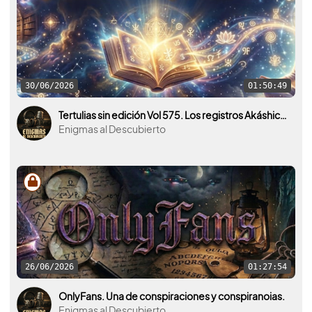
30/06/2026
01:50:49
Tertulias sin edición Vol 575. Los registros Akáshicos y la mente humana.
Enigmas al Descubierto
26/06/2026
01:27:54
OnlyFans. Una de conspiraciones y conspiranoias.
Enigmas al Descubierto