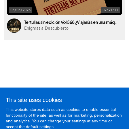
05/05/2026
02:21:11
Tertulias sin edición Vol 568 ¿Viajarías en una máquina del tiempo para darle algún mensaje a tu yo del pasado?
Enigmas al Descubierto
Terms of use
This site uses cookies
Privacy policy
This website stores data such as cookies to enable essential
Cookies policy
functionality of the site, as well as for marketing, personalization
Manage cookies
and analytics. You can change your settings at any time or
accept the default settings.