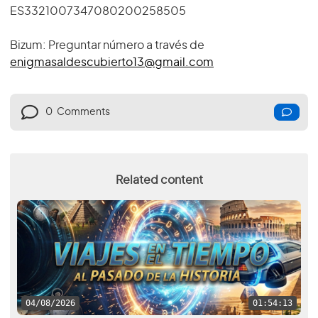
ES3321007347080200258505
Bizum: Preguntar número a través de
enigmasaldescubierto13@gmail.com
0
Comments
Related content
04/08/2026
01:54:13