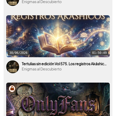
Enigmas al Descubierto
30/06/2026
01:50:49
Tertulias sin edición Vol 575. Los registros Akáshicos y la mente humana.
Enigmas al Descubierto