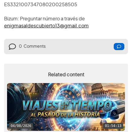
ES3321007347080200258505
Bizum: Preguntar número a través de
enigmasaldescubierto13@gmail.com
0
Comments
Related content
04/08/2026
01:54:13