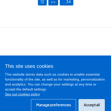
12
>>
...34
Terms of use
This site uses cookies
Privacy policy
This website stores data such as cookies to enable essential
Cookies policy
functionality of the site, as well as for marketing, personalization
Manage cookies
and analytics. You can change your settings at any time or
accept the default settings.
See out cookies policy
License
SGAERRDD/4/1547/0223
© PodCastMania 2026
Manage preferences
Accept all