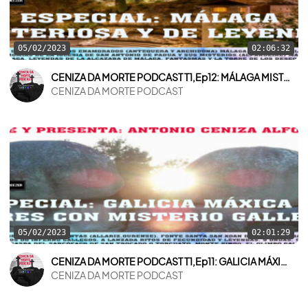
05/02/2023
02:06:32
CENIZA DA MORTE PODCAST T1,Ep12: MÁLAGA MISTERIOSA Y DE LEYENDA
CENIZA DA MORTE PODCAST
05/02/2023
02:01:29
CENIZA DA MORTE PODCAST T1,Ep11: GALICIA MÁXICA I: LUGARES CON MISTERIO GALLEGOS
CENIZA DA MORTE PODCAST