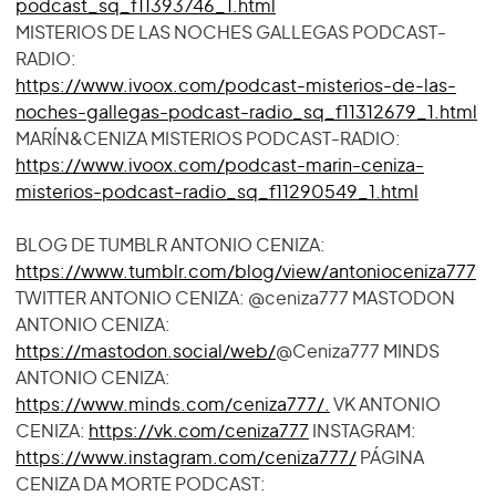
podcast_sq_f11393746_1.html
MISTERIOS DE LAS NOCHES GALLEGAS PODCAST-
RADIO:
https://www.ivoox.com/podcast-misterios-de-las-
noches-gallegas-podcast-radio_sq_f11312679_1.html
MARÍN&CENIZA MISTERIOS PODCAST-RADIO:
https://www.ivoox.com/podcast-marin-ceniza-
misterios-podcast-radio_sq_f11290549_1.html
BLOG DE TUMBLR ANTONIO CENIZA:
https://www.tumblr.com/blog/view/antonioceniza777
TWITTER ANTONIO CENIZA: @ceniza777 MASTODON
ANTONIO CENIZA:
https://mastodon.social/web/
@Ceniza777 MINDS
ANTONIO CENIZA:
https://www.minds.com/ceniza777/.
VK ANTONIO
CENIZA:
https://vk.com/ceniza777
INSTAGRAM:
https://www.instagram.com/ceniza777/
PÁGINA
CENIZA DA MORTE PODCAST: