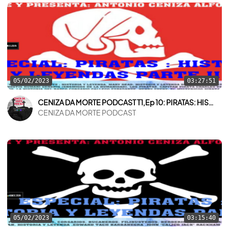
05/02/2023
03:27:51
CENIZA DA MORTE PODCAST T1,Ep 10: PIRATAS: HISTORIA Y LEYENDAS PARTE II
CENIZA DA MORTE PODCAST
05/02/2023
03:15:40