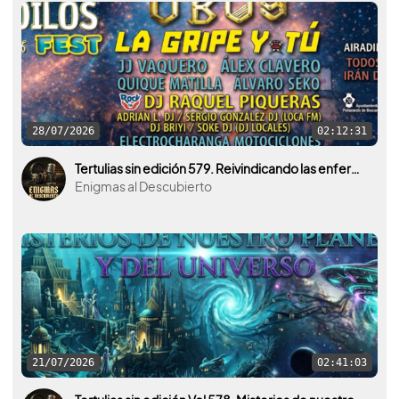
28/07/2026
02:12:31
Tertulias sin edición 579. Reivindicando las enfermedades raras. Con Miguel Ángel Sánchez y el Airadilos Fest.
Enigmas al Descubierto
21/07/2026
02:41:03