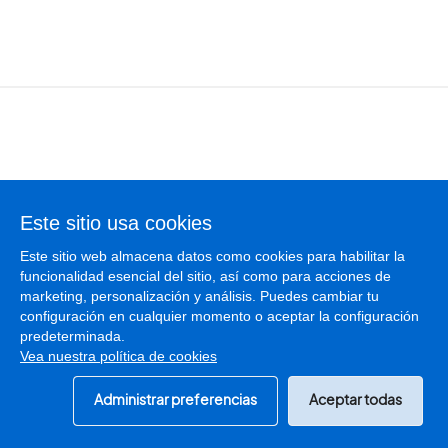
Aviso legal
Este sitio usa cookies
Política de privacidad
Este sitio web almacena datos como cookies para habilitar la
funcionalidad esencial del sitio, así como para acciones de
Política de cookies
marketing, personalización y análisis. Puedes cambiar tu
Administrar cookies
configuración en cualquier momento o aceptar la configuración
predeterminada.
Vea nuestra política de cookies
Licencia
SGAERRDD/4/1547/0223
© PodCastMania 2026
Administrar preferencias
Aceptar todas