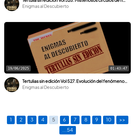
Tertulia sin edición Vol 528. Misteriosos círculos de humo en el cielo.
Enigmas al Descubierto
19/06/2025
01:43:47
Tertulias sin edición Vol 527. Evolución del fenómeno ovni a lo largo de la historia.
Enigmas al Descubierto
1
2
3
4
5
6
7
8
9
10
>>
...54